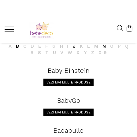
A
B
C
D
E
F
G
H
I
J
K
L
M
N
O
P
Q
R
S
T
U
V
W
X
Y
Z
0-9
Baby Einstein
VEZI MAI MULTE PRODUSE
BabyGo
VEZI MAI MULTE PRODUSE
Badabulle