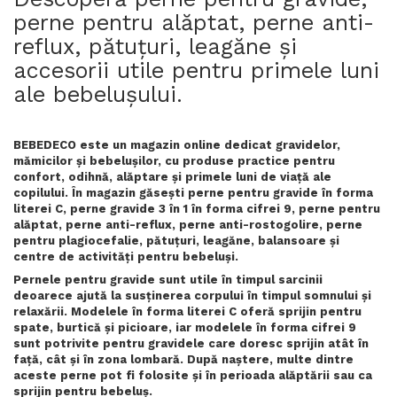
perne pentru alăptat, perne anti-
reflux, pătuțuri, leagăne și
accesorii utile pentru primele luni
ale bebelușului.
BEBEDECO este un magazin online dedicat gravidelor,
mămicilor și bebelușilor, cu produse practice pentru
confort, odihnă, alăptare și primele luni de viață ale
copilului. În magazin găsești perne pentru gravide în forma
literei C, perne gravide 3 în 1 în forma cifrei 9, perne pentru
alăptat, perne anti-reflux, perne anti-rostogolire, perne
pentru plagiocefalie, pătuțuri, leagăne, balansoare și
centre de activități pentru bebeluși.
Pernele pentru gravide sunt utile în timpul sarcinii
deoarece ajută la susținerea corpului în timpul somnului și
relaxării. Modelele în forma literei C oferă sprijin pentru
spate, burtică și picioare, iar modelele în forma cifrei 9
sunt potrivite pentru gravidele care doresc sprijin atât în
față, cât și în zona lombară. După naștere, multe dintre
aceste perne pot fi folosite și în perioada alăptării sau ca
sprijin pentru bebeluș.