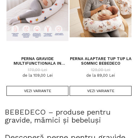
PERNA GRAVIDE
PERNA ALAPTARE TUP TUP LA
MULTIFUNCTIONALA IN
SOMNIC BEBEDECO
FORMA LITEREI C MARTINEL
170,00 Lei
129,00 Lei
LA JOACA BEBEDECO
de la 109,00 Lei
de la 89,00 Lei
VEZI VARIANTE
VEZI VARIANTE
BEBEDECO – produse pentru
gravide, mămici și bebeluși
Descoperă perne pentru gravide,