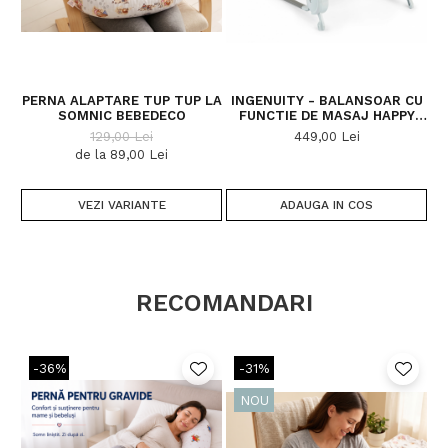
PERNA ALAPTARE TUP TUP LA
INGENUITY - BALANSOAR CU
SOMNIC BEBEDECO
FUNCTIE DE MASAJ HAPPY
SL
BELLY ROCK-TO-BOUNCE -
129,00 Lei
449,00 Lei
PARKER
de la 89,00 Lei
VEZI VARIANTE
ADAUGA IN COS
RECOMANDARI
-36%
-31%
NOU