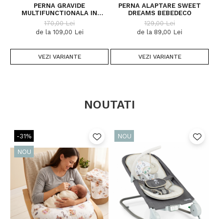
PERNA GRAVIDE
PERNA ALAPTARE SWEET
MULTIFUNCTIONALA IN
DREAMS BEBEDECO
FORMA LITEREI C JUNGLE
170,00 Lei
129,00 Lei
BEBEDECO
de la 109,00 Lei
de la 89,00 Lei
VEZI VARIANTE
VEZI VARIANTE
NOUTATI
-31%
NOU
NOU