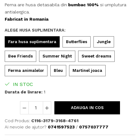
Perna are husa detasabila din
bumbac 100%
si umplutura
antialergica.
Fabricat in Romania
ALEGE HUSA SUPLIMENTARA
:
Fara husa suplimentara
Butterflies
Jungle
Bee Friends
Summer Night
Sweet dreams
Ferma animalelor
Bleu
Martinel joaca
IN STOC
Durata de livrare:
1
ADAUGA IN COS
Cod Produs:
C116-3179-3168-4761
Ai nevoie de ajutor?
0741597523
/
0757037777