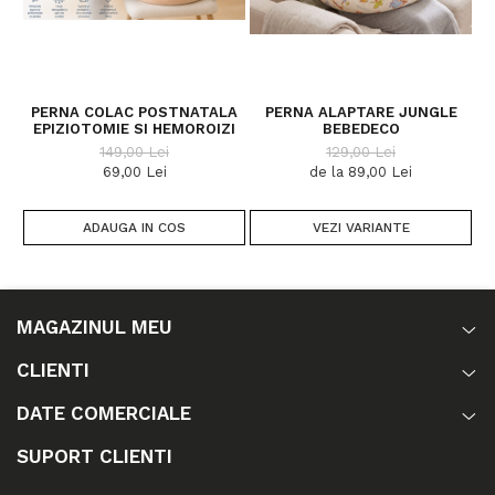
de cate ori doriti
-Toc interior: 100% polipropilena.
- Umplutura poliesterică hipoalergenică antiaglomerantă
siliconizată
PERNA COLAC POSTNATALA
PERNA ALAPTARE JUNGLE
Absenţa substanţelor periculoase este garantată de
EPIZIOTOMIE SI HEMOROIZI
BEBEDECO
®
certificarea conform standardului OEKO-TEX
100.
149,00 Lei
129,00 Lei
Dimensiuni:
lungime exterioara 140 cm, lungime interioara 75
69,00 Lei
de la 89,00 Lei
cm, latime 30 cm
Fabricat in Romania
ADAUGA IN COS
VEZI VARIANTE
MAGAZINUL MEU
CLIENTI
DATE COMERCIALE
SUPORT CLIENTI