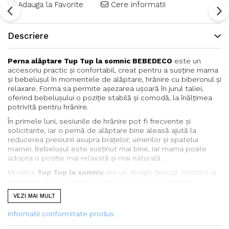
Adauga la Favorite
Cere informatii
Descriere
Perna alăptare Tup Tup la somnic BEBEDECO
este un
accesoriu practic și confortabil, creat pentru a susține mama
și bebelușul în momentele de alăptare, hrănire cu biberonul și
relaxare. Forma sa permite așezarea ușoară în jurul taliei,
oferind bebelușului o poziție stabilă și comodă, la înălțimea
potrivită pentru hrănire.
În primele luni, sesiunile de hrănire pot fi frecvente și
solicitante, iar o pernă de alăptare bine aleasă ajută la
reducerea presiunii asupra brațelor, umerilor și spatelui
mamei. Bebelușul este susținut mai bine, iar mama poate
adopta o poziție mai relaxată și mai naturală.
Modelul
Tup Tup la somnic
are un design delicat, liniștitor și
prietenos, potrivit pentru atmosfera caldă a camerei
bebelușului. Imprimeul blând transformă perna într-un produs
VEZI MAI MULT
util, dar și plăcut vizual, ideal pentru rutina zilnică de îngrijire.
Informatii conformitate produs
Pe lângă alăptare,
Perna alăptare Tup Tup la somnic
BEBEDECO
poate fi folosită și pentru hrănirea cu biberonul,