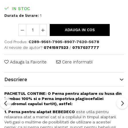
IN STOC
Durata de livrare:
1
ADAUGA IN COS
Cod Produs:
C289-9561-7905-8907-7620-5678
Ai nevoie de ajutor?
0741597523
/
0757037777
Adauga la Favorite
Cere informatii
Descriere
PACHETUL CONTINE: O Perna pentru alaptare cu husa din
bumbac 100% si o Perna impotriva plagiocefaliei
(sindromul capului turtit), astfel:
1. Perna pentru alaptat
BEBEDECO
este utila pentru
relaxarea atat a mamei cat si a copilului in timpul alaptarii.
Veti gasi o multime de posibilitati de utilizare a acestei
perne: ca si perna pentru alaptat, suport pentru bebelusii