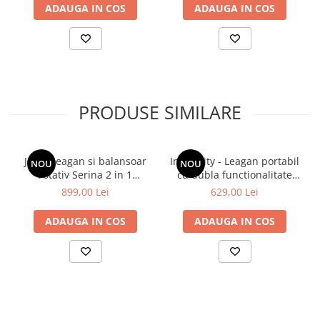
Dimensiuni asamblat 28,5 x 22,5 x 23" (28,5 x 22,5 x 23")
ADAUGA IN COS
ADAUGA IN COS
Dimensiuni: 23.0" x 28.5" x 22.5"
Varsta: 0 - 12 luni
Ansamblare necesara: Da
Baterii: 4 baterii C necesare (nu sunt incluse)
PRODUSE SIMILARE
Joie - Leagan si balansoar
Ingenuity - Leagan portabil
NOU
NOU
rotativ Serina 2 in 1
cu dubla functionalitate
Speckled
AnyWay Sway™
899,00 Lei
629,00 Lei
ADAUGA IN COS
ADAUGA IN COS