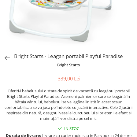
Bright Starts - Leagan portabil Playful Paradise
Bright Starts
339,00 Lei
Oferiți-i bebelușului o stare de spirit de vacanță cu leagănul portabil
Bright Starts Playful Paradise. Asemeni palmierilor care se leagănă în
bătaia vântului, bebelușul se va legăna liniștit în acest scaun
confortabil sau se va juca pe îndelete cu jucării interactive. Cele 2 jucării
inspirate din natură, designul vesel al curcubeului și prietenii elefant și
maimuță îl vor distra pe cel mic.
IN STOC
Durata de livrare:
Livrare cu curier rapid sau in Easybox in 24 de ore