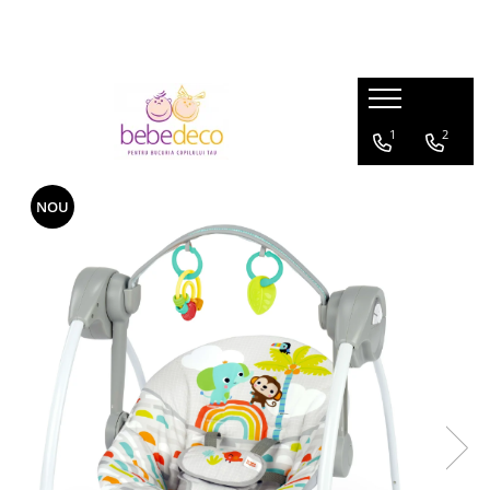
1
2
NOU