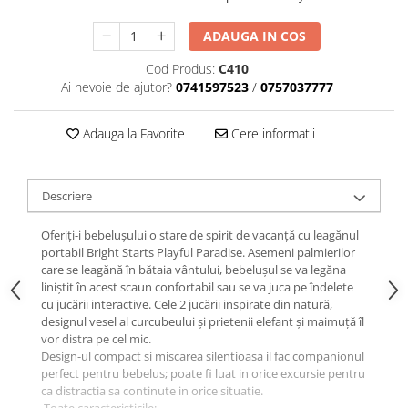
ADAUGA IN COS
Cod Produs:
C410
Ai nevoie de ajutor?
0741597523
/
0757037777
Adauga la Favorite
Cere informatii
Descriere
Oferiți-i bebelușului o stare de spirit de vacanță cu leagănul
portabil Bright Starts Playful Paradise. Asemeni palmierilor
care se leagănă în bătaia vântului, bebelușul se va legăna
liniștit în acest scaun confortabil sau se va juca pe îndelete
cu jucării interactive. Cele 2 jucării inspirate din natură,
designul vesel al curcubeului și prietenii elefant și maimuță îl
vor distra pe cel mic.
Design-ul compact si miscarea silentioasa il fac companionul
perfect pentru bebelus; poate fi luat in orice excursie pentru
ca distractia sa continute in orice situatie.
Toate caracteristicile: