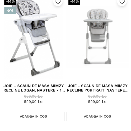
-14%
-14%
NOU
JOIE – SCAUN DE MASA MIMZY
JOIE - SCAUN DE MASA MIMZY
RECLINE LOGAN, NASTERE - 15
RECLINE PORTRAIT, NASTERE -
KG
15 KG
699,00 Lei
699,00 Lei
599,00 Lei
599,00 Lei
ADAUGA IN COS
ADAUGA IN COS