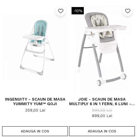
-10%
INGENUITY - SCAUN DE MASA
JOIE - SCAUN DE MASA
YUMMITY YUM™ GOJI
MULTIPLY 6 IN 1 FERN, 6 LUNI - 6
ANI
359,00 Lei
999,00 Lei
899,00 Lei
ADAUGA IN COS
ADAUGA IN COS